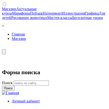
Магазин
Актуальные
курсы
Марафоны
Пейзаж
Натюрморт
Иллюстрация
Графика
Для
детей
Рисование животных
Мастер-классы
Бесплатные уроки
+
Главная
Магазин
Форма поиска
Поиск
Личный кабинет