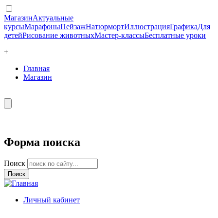
Магазин
Актуальные
курсы
Марафоны
Пейзаж
Натюрморт
Иллюстрация
Графика
Для
детей
Рисование животных
Мастер-классы
Бесплатные уроки
+
Главная
Магазин
Форма поиска
Поиск
Личный кабинет