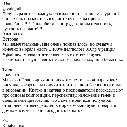
Юлия
@yuli.pulli
Хочу выразить огромную благодарность Танюше за уроки!!!
Они очень познавательные, интересные, да просто-
волшебные!!!!! Спасибо за ваш труд, за внимательность,
чуткость и талант!!!!
Анастасия
Ветрова
МК замечательный, мне очень понравилось, но бумагу я
конечно выбрала жесть... 100% целлюлоза 300гр Франция
Aguafine... ждала от нее большего, ну ничего будем
тренироваться управлять не только акварелью, но и бумагой...
Татяна
Галушко
Марафон Новогодняя история - это не только четыре ярких
рисунка, которые вы получите в итоге, но и бесценный опыт
в рисовании. Кратко и наглядно преподаватели рассказывают
про основы композиции, перспективу, наложение теней и
смешивание цветов, так что даже у новичков получатся
отличные готовые работы, которые можно будет подарить
друзьям в качестве новогодних открыток.
Eva
Karabanova