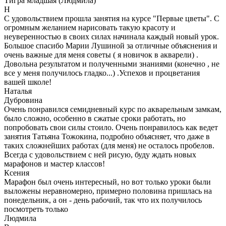
Тигра младшая (Людмила)
Н
С удовольствием прошла занятия на курсе "Первые цветы". С
огромным желанием нарисовать такую красоту и
неуверенностью в своих силах начинала каждый новый урок.
Большое спасибо Марии Лушиной за отличные объяснения и
очень важные для меня советы ( я новичок в акварели) .
Довольна результатом и полученными знаниями (конечно , не
все у меня получилось гладко...) .Успехов и процветания
вашей школе!
Наталья
Дубровина
Очень понравился семидневный курс по акварельным замкам,
было сложно, особенно в сжатые сроки работать, но
попробовать свои силы стоило. Очень понравилось как ведет
занятия Татьяна Тожокина, подробно объясняет, что даже в
таких сложнейших работах (для меня) не осталось пробелов.
Всегда с удовольствием с ней рисую, буду ждать новых
марафонов и мастер классов!
Ксения
Марафон был очень интересный, но вот только уроки были
выложены неравномерно, примерно половина пришлась на
понедельник, а он - день рабочий, так что их получилось
посмотреть только
Людмила