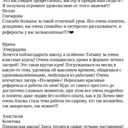
Это настоящий профессионал, мастер и прекрасный педагог!
Я получила огромное удовольствие от этого занятия!!!
Нелли
Гончарова
Спасибо большое за такой отличный урок. Все очень понятно,
доходчиво, вы очень спокойно и интересно рассказываете, и
референты у вас великолепные!!!!❤️
Ирина
Элмурадова
Хочется поблагодарить школу, а особенно Татьяну за очень
классные курсы! Очень понравились уроки в формате летних
лагерей! Это такая крутая идея! Погружаешься на месяц в
какую-то тему, уделяешь ей максимум времени, общаешься с
единомышленниками, любуешься из работами! Очень
впечатлил лагерь «По-морям»! Нереально красивые
референсы и работы по ним! Курс от самого простого до
достаточно сложных моментов, при этом все очень подробно
и понятно даже людям без особого опыта, как я ))) Лично мне
очень близка стала тема работы по-сырому, это так волшебно,
так акварельно, так нежно!!!
Анастасия
Кочетова
Прекрасная школа! Здесь трудятся самые лучшие наставники!