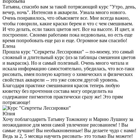
Воробьева
Татьяна, спасибо вам за такой потрясающий курс "Утро, день,
вечер, ночь". Интенсив в акварели. Узнала много нового.
Очень понравилось, что объясняете все. Мне всегда важно,
чтобы говорили, какие краски берем и что с чем смешиваем.
И что делать, если таких цветов нет. Все на высоте. И цвет, и
построение. Своими работами пока недовольна, но есть еще
время попробовать еще раз и еще. Огромное вам спасибо!
Елена
Прошла курс "Серкреты Лессировки" -- по-моему, это самый
сложный и длительный курс (из-за таблицы смешения цветов
и выкрасок). Но и самый полезный. Очень много читала и
искала информацию самостоятельно, убедилась, что все-таки
рисовать, имея полную картину о химических и физических
свойствах акварели -- это уже совсем другой уровень.
Благодаря практике смешивания красок теперь любую
кюветку без прочтения состава могу определить на
содержание пигментов практически сразу же! Это прям
потрясающе!
Юлия
Хочу поблагодарить Татьяну Тожокину и Марию Лушину за
неожиданное для меня самой увлечение рисованием! ! Вы
самые лучшие! Вы необыкновенные! Вы делаете чудо с нами!
Ведь за 2, 5 месяца научить рисовать- это только Вы можете!