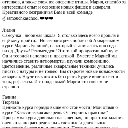
оттенков, а также сложное оперение птицы. Мария, спасибо за
интересный опыт и освоение новых фишек в акварели.
Креативного безграничья Вам и всей команде
@samouchkaschool ❤️❤️❤️
Лилия
Самоучка - любимая школа. Я столько здесь всего прошла и
ещё хочу пройти... Но сегодня речь пойдет об Акварельном
курсе Марии Лушиной, на который я записалась пол года
назад. Друзья! Рекомендую! Это такой продуктивный курс.
Он и теорией наполнен и практикой. Вместе с Марией мы
научились ставить натюрморты, изучали композицию,
цветоведение, различные акварельные техники ,учились
писать с натуры и не только. Вы откроете новые возможности
акварели. Научитесь писать без грязи. Будете видеть свет и
тень, рефлексы. И с поддержкой Марии это совсем не
страшно.
Галина
Тюряева
Ценность курса гораздо выше его стоимости! Мой отзыв о
курсе "Классическая акварель. От теории к практике"
Программа курса довольно насыщенная, но при этом задания
очень плавно распределены - сложные и длительные
сменяются быстрыми и простыми. Поэтому за полгода его