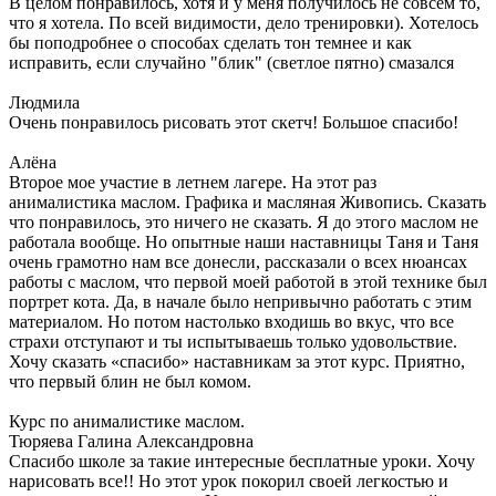
В целом понравилось, хотя и у меня получилось не совсем то,
что я хотела. По всей видимости, дело тренировки). Хотелось
бы поподробнее о способах сделать тон темнее и как
исправить, если случайно "блик" (светлое пятно) смазался
Людмила
Очень понравилось рисовать этот скетч! Большое спасибо!
Алёна
Второе мое участие в летнем лагере. На этот раз
анималистика маслом. Графика и масляная Живопись. Сказать
что понравилось, это ничего не сказать. Я до этого маслом не
работала вообще. Но опытные наши наставницы Таня и Таня
очень грамотно нам все донесли, рассказали о всех нюансах
работы с маслом, что первой моей работой в этой технике был
портрет кота. Да, в начале было непривычно работать с этим
материалом. Но потом настолько входишь во вкус, что все
страхи отступают и ты испытываешь только удовольствие.
Хочу сказать «спасибо» наставникам за этот курс. Приятно,
что первый блин не был комом.
Курс по анималистике маслом.
Тюряева Галина Александровна
Спасибо школе за такие интересные бесплатные уроки. Хочу
нарисовать все!! Но этот урок покорил своей легкостью и