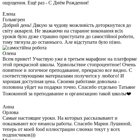
ощущения. Ещё раз - С Днём Рождения!
Елена
Гольмгрен
Добрий день! Дякую за чудову можливість доторкнутися до
світу акварелі. Не зважаючи на старанне виконання всіх
уроків було дуже страшно приступати до самостійної роботи,
тому тягнула до останнього. Але відступати було пізно.
Олена
Всем привет! Участвую уже в третьем марафоне на платформе
этой прекрасной школы. Удовольствие стопроцентное! Очень
понятное и логичное преподавание, прекрасно все видно. С
соответствующими материалами получится у любого! И
хорошая доступная цена. Своими работами довольна -
половина уйдет на подарки точно. Спасибо отдельно Татьяне
Тожокиной за преподавание и организацию такой школы❤️
Анна
Орлова
Самые настоящие уроки. На которых рассказывают и
показывают все нюансы работы. Спасибо Марии Лушиной,
теперь от моей food иллюстрации слюнки текут у всех
подписчиков)))