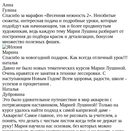
Анна
Гулина
Спасибо за марафон «Весенняя нежность 2». Неизбитые
сюжеты, интересная подача и подробные уроки, которые
подойдут как начинающим, так и более продвинутым
художникам, ведь каждую тему Мария Лушина разбирает от
построения до подбора красок и детализации, бонусом
множество полезных фишек.
Марина
Спасибо за новогодний подарок. Как всегда отличный урок!!!
наталья
Давно не было новых тематических курсов Марии Лушиной.
Очень нравятся ее занятия в технике лессировки. С
наступающим Новым Годом! Всем здоровья, радости, школе -
успехов и процветания .
Наталья
Дубровина
Это было удивительное путешествие в мир акварели с
потрясающим наставником, Марией Лушиной! Только на
курсе удалось найти подход к самой капризной даме -
Акварели! Самое главное, это не рисовать за учителем, а
понять, что делать с чистым листом когда тебя не держат за
руку! Мария научила нас основам, без которых можно