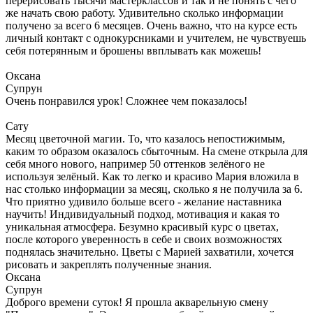
перерисовать тысячи мастерклассов и так и не понять с чего
же начать свою работу. Удивительно сколько информации
получено за всего 6 месяцев. Очень важно, что на курсе есть
личный контакт с однокурсниками и учителем, не чувствуешь
себя потерянным и брошены ввплывать как можешь!
Оксана
Супрун
Очень понравился урок! Сложнее чем показалось!
Сату
Месяц цветочной магии. То, что казалось непостижимым,
каким то образом оказалось сбыточным. На смене открыла для
себя много нового, например 50 оттенков зелёного не
используя зелёный. Как то легко и красиво Мария вложила в
нас столько информации за месяц, сколько я не получила за 6.
Что приятно удивило больше всего - желание наставника
научить! Индивидуальный подход, мотивация и какая то
уникальная атмосфера. Безумно красивый курс о цветах,
после которого уверенность в себе и своих возможностях
поднялась значительно. Цветы с Марией захватили, хочется
рисовать и закреплять полученные знания.
Оксана
Супрун
Доброго времени суток! Я прошла акварельную смену