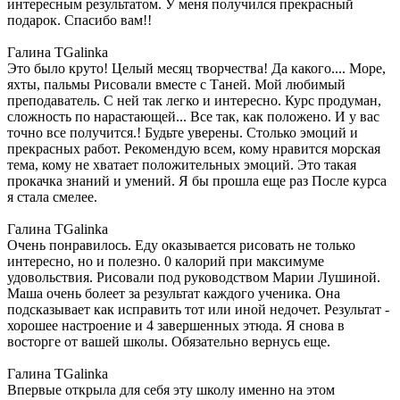
интересным результатом. У меня получился прекрасный
подарок. Спасибо вам!!
Галина TGalinka
Это было круто! Целый месяц творчества! Да какого.... Море,
яхты, пальмы Рисовали вместе с Таней. Мой любимый
преподаватель. С ней так легко и интересно. Курс продуман,
сложность по нарастающей... Все так, как положено. И у вас
точно все получится.! Будьте уверены. Столько эмоций и
прекрасных работ. Рекомендую всем, кому нравится морская
тема, кому не хватает положительных эмоций. Это такая
прокачка знаний и умений. Я бы прошла еще раз После курса
я стала смелее.
Галина TGalinka
Очень понравилось. Еду оказывается рисовать не только
интересно, но и полезно. 0 калорий при максимуме
удовольствия. Рисовали под руководством Марии Лушиной.
Маша очень болеет за результат каждого ученика. Она
подсказывает как исправить тот или иной недочет. Результат -
хорошее настроение и 4 завершенных этюда. Я снова в
восторге от вашей школы. Обязательно вернусь еще.
Галина TGalinka
Впервые открыла для себя эту школу именно на этом