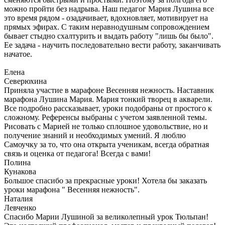
можно пройти без надрыва. Наш педагог Мария Лушина все
это время рядом - озадачивает, вдохновляет, мотивирует на
прямых эфирах. С таким неравнодушным сопровождением
бывает стыдно схалтурить и выдать работу "лишь бы было".
Ее задача - научить последовательно вести работу, заканчивать
начатое.
Елена
Северюхина
Приняла участие в марафоне Весенняя нежность. Наставник
марафона Лушина Мария. Мария тонкий творец в акварели.
Все подробно рассказывает, уроки подобраны от простого к
сложному. Референсы выбраны с учетом заявленной темы.
Рисовать с Марией не только сплошное удовольствие, но и
получение знаний и необходимых умений. Я люблю
Самоучку за то, что она открыта ученикам, всегда обратная
связь и оценка от педагога! Всегда с вами!
Полина
Кунакова
Большое спасибо за прекрасные уроки! Хотела бы заказать
уроки марафона " Весенняя нежность".
Наталия
Левченко
Спасибо Марии Лушиной за великолепный урок Тюльпан!