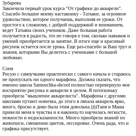
Зубарева
Закончила первый урок курса "От графики до акварели".
Спасибо большое моему наставнику - Татьяне, за огромное
удовольствие, которое получаешь, выполняя ее уроки. От
простого к сложному, с доброй поддержкой и вниманием,
ведет Татьяна своих учеников. Даже большая работа
получается в радость, это не говоря о том, сколько навыков и
умений приобретается за занятие. В итоге еще и красивый
рисунок остается после урока. Еще раз-спасибо за Ваш трут и
знания, которыми Вы делитесь с учениками с большой
любовью.
Соня
Рисую с самоучками практически с самого начала и стараюсь
не пропускать ни одного марафона. Должна сказать, что
именно школа Samouchka-shcool полностью перевернуло мое
восприятие рисунка и акварели в целом. Я потихоньку
приобрела "мышление акварелиста". Марафоны с другими
школами путают новичка, до этого я ляпала акварель ярко,
много, броско и дико была этим довольна.))))Таня и Маша
привели меня в чувства и я наконец-то научилась легкости,
нежности и недосказанности. Много приобрела знаний по
живописи, смешению цветов, лессировке. Очень рада, что и
графика присутствует.