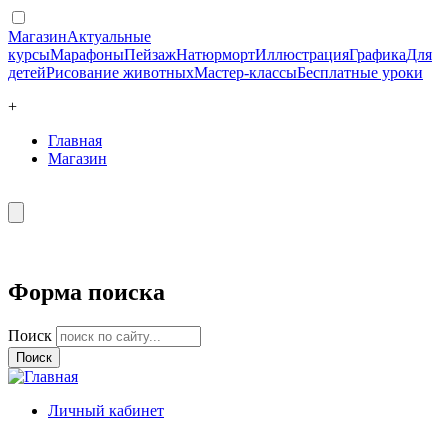
Магазин
Актуальные
курсы
Марафоны
Пейзаж
Натюрморт
Иллюстрация
Графика
Для
детей
Рисование животных
Мастер-классы
Бесплатные уроки
+
Главная
Магазин
Форма поиска
Поиск
Личный кабинет