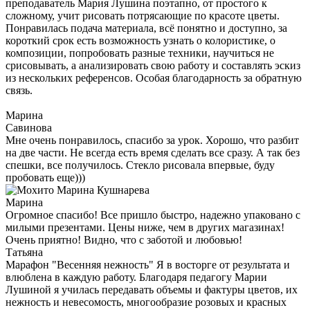
преподаватель Мария Лушина поэтапно, от простого к
сложному, учит рисовать потрясающие по красоте цветы.
Понравилась подача материала, всё понятно и доступно, за
короткий срок есть возможность узнать о колористике, о
композиции, попробовать разные техники, научиться не
срисовывать, а анализировать свою работу и составлять эскиз
из нескольких референсов. Особая благодарность за обратную
связь.
Марина
Савинова
Мне очень понравилось, спасибо за урок. Хорошо, что разбит
на две части. Не всегда есть время сделать все сразу. А так без
спешки, все получилось. Стекло рисовала впервые, буду
пробовать еще)))
Марина
Огромное спасибо! Все пришло быстро, надежно упаковано с
милыми презентами. Цены ниже, чем в других магазинах!
Очень приятно! Видно, что с заботой и любовью!
Татьяна
Марафон "Весенняя нежность" Я в восторге от результата и
влюблена в каждую работу. Благодаря педагогу Марии
Лушиной я училась передавать объемы и фактуры цветов, их
нежность и невесомость, многообразие розовых и красных