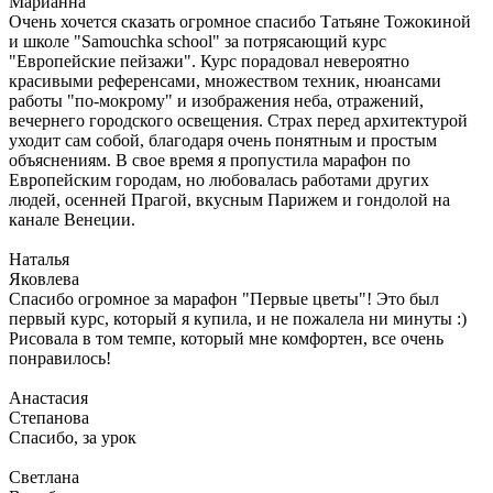
Марианна
Очень хочется сказать огромное спасибо Татьяне Тожокиной
и школе "Samouchka school" за потрясающий курс
"Европейские пейзажи". Курс порадовал невероятно
красивыми референсами, множеством техник, нюансами
работы "по-мокрому" и изображения неба, отражений,
вечернего городского освещения. Страх перед архитектурой
уходит сам собой, благодаря очень понятным и простым
объяснениям. В свое время я пропустила марафон по
Европейским городам, но любовалась работами других
людей, осенней Прагой, вкусным Парижем и гондолой на
канале Венеции.
Наталья
Яковлева
Спасибо огромное за марафон "Первые цветы"! Это был
первый курс, который я купила, и не пожалела ни минуты :)
Рисовала в том темпе, который мне комфортен, все очень
понравилось!
Анастасия
Степанова
Спасибо, за урок
Светлана