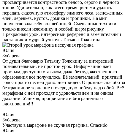
просматривается контрастность белого, серого и чёрного
тонов. Удивительно, как всего тремя цветами удалось
передать сказочную атмосферу зимнего леса, заснеженных
елей, деревьев, кустов, домика и тропинки. На миг
почувствовала себя волшебницей. Смешанные техники
только внесли изюминку и особый шарм рисунку.
Прекрасный урок, интересный референс и замечательный
наставник и мудрый учитель Татьяна Тожокина.
Юлия
Зубарева
От души благодарю Татьяну Тожокину за интересный,
познавательный, не простой урок. Информацию даёт
простым, доступным языком, даже без художественного
образования всё получилось. Её замечательный, приятный
голос просто песней дополняет видео. Огромное спасибо за
безграничное терпение и очередную победу над собой. Всё
марафоны с ней проходят с удовольствием и на одном
дыхании. Успехов, процветания и безграничного
вдохновения!!!
Юлия
Зубарева
Участвую в марафоне не скучная графика. Спасибо
Юлия