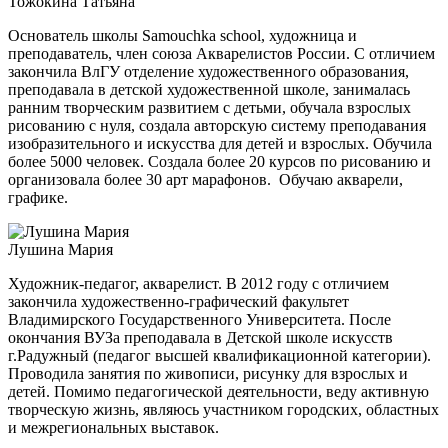
Тожокина Татьяна
Основатель школы Samouchka school, художница и
преподаватель, член союза Акварелистов России. С отличием
закончила ВлГУ отделение художественного образования,
преподавала в детской художественной школе, занималась
ранним творческим развитием с детьми, обучала взрослых
рисованию с нуля, создала авторскую систему преподавания
изобразительного и искусства для детей и взрослых. Обучила
более 5000 человек. Создала более 20 курсов по рисованию и
организовала более 30 арт марафонов. Обучаю акварели,
графике.
Лушина Мария
Художник-педагог, акварелист. В 2012 году с отличием
закончила художественно-графический факультет
Владимирского Государственного Университета. После
окончания ВУЗа преподавала в Детской школе искусств
г.Радужный (педагог высшей квалификационной категории).
Проводила занятия по живописи, рисунку для взрослых и
детей. Помимо педагогической деятельности, веду активную
творческую жизнь, являюсь участником городских, областных
и межрегиональных выставок.