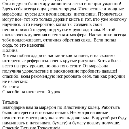
Они ведут тебя по миру живописи легко и непринужденно!
Здесь себя всегда ощущаешь творцом. Интересные и мощные
марафоны, курсы для начинающих, интенсивы. Прокачаться
могут все- тот кто только держит кисть и тот, кто уже многому
научился. Это невероятно, когда ты создаешь свой
неповторимый шедевр под чутким руководством. В этой
школе очень душевная и теплая атмосфера. Наставники всегда
тебя поддерживают, отличная обратная связь. Если попал
сюда, то это навсегда!
Полина
Хотела поблагодарить наставников за идеи, и на сколько
интересные референсы. очень крутые рисунки. Хоть я была
всего на трех уроках, но оно того стоит. От марафона
получила удовольствие и вдохновение пробовать дальше!
спасибо! всем рекомендую испробовать себя, так как рисунки
не из легких!
Евгения
Спасибо на интересный урок
Татьяна
Благодарна вам за марафон по Властелину колец. Работыть
было интересно и познавательно. Несмотря на явные
недостатки моего рисунка я очень довольна. В другой раз буду
намачивать и натягивать бумагу) и бумагу возьму получше.
Спасибо Татьяне Тожокиной.