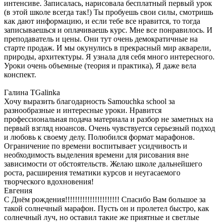
интенсиве. Записалась, нарисовала бесплатный первый урок
(в этой школе всегда так!) Ты пробуешь свои силы, смотришь
как дают информацию, и если тебе все нравится, то тогда
записываешься и оплачиваешь курс. Мне все понравилось. И
преподаватель и цены. Они тут очень демократичные на
старте продаж. И мы окунулись в прекрасный мир акварели,
природы, архитектуры. Я узнала для себя много интересного.
Уроки очень объемные (теория и практика), Я даже вела
конспект.
Галина TGalinka
Хочу выразить благодарность Samouchka school за
разнообразные и интересные уроки. Нравится
профессиональная подача материала и разбор не заметных на
первый взгляд нюансов. Очень чувствуется серьезный подход
и любовь к своему делу. Полюбился формат марафонов.
Ограничение по времени воспитывает усидчивость и
необходимость выделения времени для рисования вне
зависимости от обстоятельств. Желаю школе дальнейшего
роста, расширения тематики курсов и неугасаемого
творческого вдохновения!
Евгения
С Днём рождения!!!!!!!!!!!!!!!!!!!!!! Спасибо Вам большое за
такой солнечный марафон. Пусть он и пролетел быстро, как
солнечный луч, но оставил такие же приятные и светлые