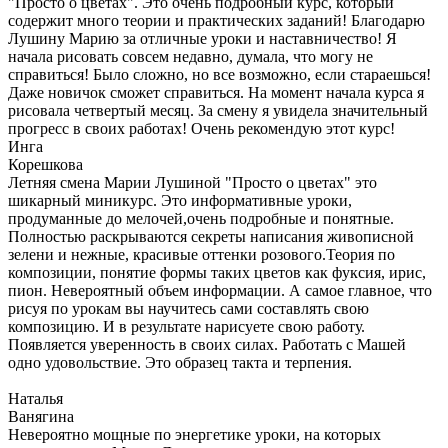
"Просто о цветах". Это очень подробный курс, который
содержит много теории и практических заданий! Благодарю
Лушину Марию за отличные уроки и наставничество! Я
начала рисовать совсем недавно, думала, что могу не
справиться! Было сложно, но все возможно, если стараешься!
Даже новичок сможет справиться. На момент начала курса я
рисовала четвертый месяц. За смену я увидела значительный
прогресс в своих работах! Очень рекомендую этот курс!
Инга
Корешкова
Летняя смена Марии Лушиной "Просто о цветах" это
шикарный миникурс. Это информативные уроки,
продуманные до мелочей,очень подробные и понятные.
Полностью раскрываются секреты написания живописной
зелени и нежные, красивые оттенки розового.Теория по
композиции, понятие формы таких цветов как фуксия, ирис,
пион. Невероятный объем информации. А самое главное, что
рисуя по урокам вы научитесь сами составлять свою
композицию. И в результате нарисуете свою работу.
Появляется уверенность в своих силах. Работать с Машей
одно удовольствие. Это образец такта и терпения.
Наталья
Ванягина
Невероятно мощные по энергетике уроки, на которых