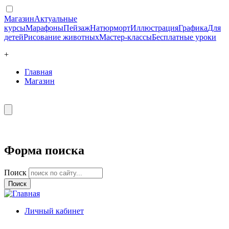
Магазин
Актуальные
курсы
Марафоны
Пейзаж
Натюрморт
Иллюстрация
Графика
Для
детей
Рисование животных
Мастер-классы
Бесплатные уроки
+
Главная
Магазин
Форма поиска
Поиск
Личный кабинет