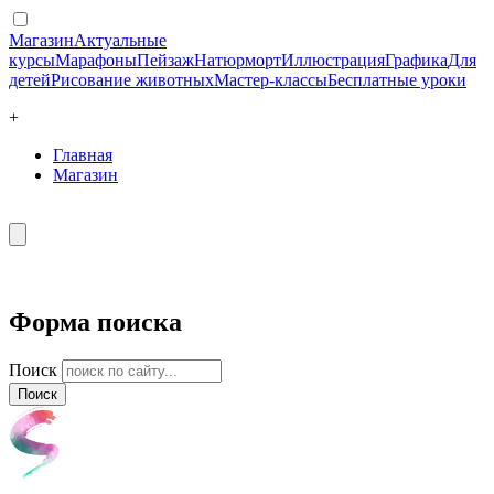
Магазин
Актуальные
курсы
Марафоны
Пейзаж
Натюрморт
Иллюстрация
Графика
Для
детей
Рисование животных
Мастер-классы
Бесплатные уроки
+
Главная
Магазин
Форма поиска
Поиск