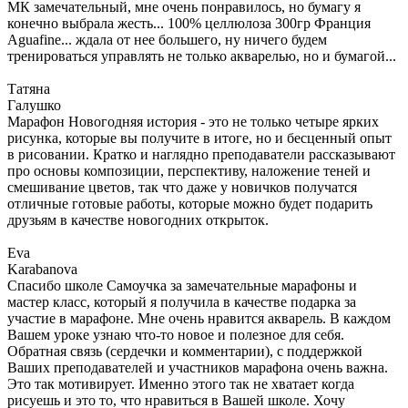
МК замечательный, мне очень понравилось, но бумагу я
конечно выбрала жесть... 100% целлюлоза 300гр Франция
Aguafine... ждала от нее большего, ну ничего будем
тренироваться управлять не только акварелью, но и бумагой...
Татяна
Галушко
Марафон Новогодняя история - это не только четыре ярких
рисунка, которые вы получите в итоге, но и бесценный опыт
в рисовании. Кратко и наглядно преподаватели рассказывают
про основы композиции, перспективу, наложение теней и
смешивание цветов, так что даже у новичков получатся
отличные готовые работы, которые можно будет подарить
друзьям в качестве новогодних открыток.
Eva
Karabanova
Спасибо школе Самоучка за замечательные марафоны и
мастер класс, который я получила в качестве подарка за
участие в марафоне. Мне очень нравится акварель. В каждом
Вашем уроке узнаю что-то новое и полезное для себя.
Обратная связь (сердечки и комментарии), с поддержкой
Ваших преподавателей и участников марафона очень важна.
Это так мотивирует. Именно этого так не хватает когда
рисуешь и это то, что нравиться в Вашей школе. Хочу