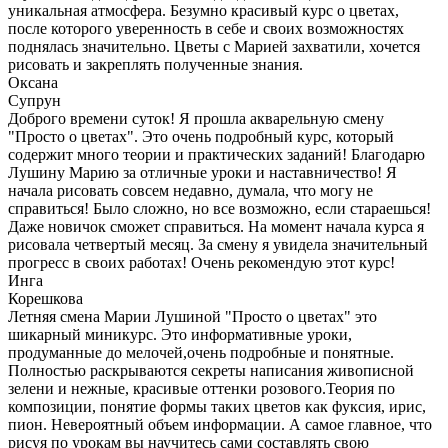
уникальная атмосфера. Безумно красивый курс о цветах,
после которого уверенность в себе и своих возможностях
поднялась значительно. Цветы с Марией захватили, хочется
рисовать и закреплять полученные знания.
Оксана
Супрун
Доброго времени суток! Я прошла акварельную смену
"Просто о цветах". Это очень подробный курс, который
содержит много теории и практических заданий! Благодарю
Лушину Марию за отличные уроки и наставничество! Я
начала рисовать совсем недавно, думала, что могу не
справиться! Было сложно, но все возможно, если стараешься!
Даже новичок сможет справиться. На момент начала курса я
рисовала четвертый месяц. За смену я увидела значительный
прогресс в своих работах! Очень рекомендую этот курс!
Инга
Корешкова
Летняя смена Марии Лушиной "Просто о цветах" это
шикарный миникурс. Это информативные уроки,
продуманные до мелочей,очень подробные и понятные.
Полностью раскрываются секреты написания живописной
зелени и нежные, красивые оттенки розового.Теория по
композиции, понятие формы таких цветов как фуксия, ирис,
пион. Невероятный объем информации. А самое главное, что
рисуя по урокам вы научитесь сами составлять свою