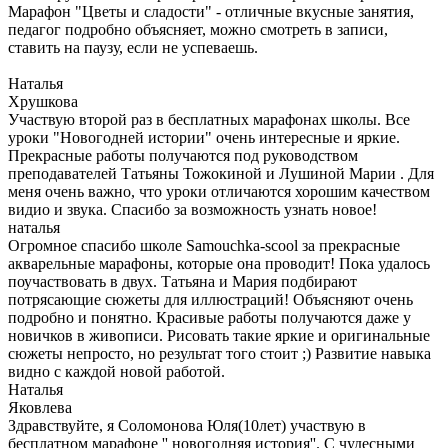
Марафон "Цветы и сладости" - отличные вкусные занятия,
педагог подробно объясняет, можно смотреть в записи,
ставить на паузу, если не успеваешь.
Наталья
Хрушкова
Участвую второй раз в бесплатных марафонах школы. Все
уроки "Новогодней истории" очень интересные и яркие.
Прекрасные работы получаются под руководством
преподавателей Татьяны Тожокиной и Лушиной Марии . Для
меня очень важно, что уроки отличаются хорошим качеством
видио и звука. Спасибо за возможность узнать новое!
наталья
Огромное спасибо школе Samouchka-scool за прекрасные
акварельные марафоны, которые она проводит! Пока удалось
поучаствовать в двух. Татьяна и Мария подбирают
потрясающие сюжеты для иллюстраций! Объясняют очень
подробно и понятно. Красивые работы получаются даже у
новичков в живописи. Рисовать такие яркие и оригинальные
сюжеты непросто, но результат того стоит ;) Развитие навыка
видно с каждой новой работой.
Наталья
Яковлева
Здравствуйте, я Соломонова Юля(10лет) участвую в
бесплатном марафоне '' новогодняя история''. С чудесными