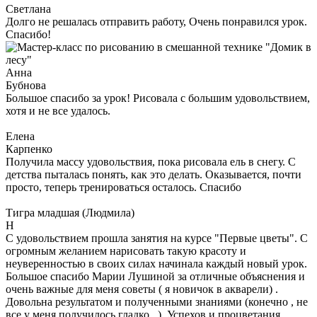
Светлана
Долго не решалась отправить работу, Очень понравился урок.
Спасибо!
Анна
Бубнова
Большое спасибо за урок! Рисовала с большим удовольствием,
хотя и не все удалось.
Елена
Карпенко
Получила массу удовольствия, пока рисовала ель в снегу. С
детства пыталась понять, как это делать. Оказывается, почти
просто, теперь тренироваться осталось. Спасибо
Тигра младшая (Людмила)
Н
С удовольствием прошла занятия на курсе "Первые цветы". С
огромным желанием нарисовать такую красоту и
неуверенностью в своих силах начинала каждый новый урок.
Большое спасибо Марии Лушиной за отличные объяснения и
очень важные для меня советы ( я новичок в акварели) .
Довольна результатом и полученными знаниями (конечно , не
все у меня получилось гладко...) .Успехов и процветания