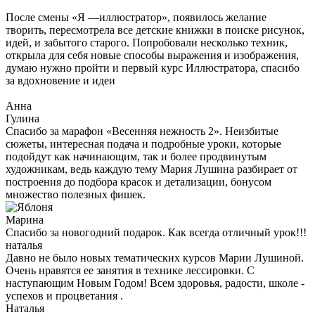
После смены «Я —иллюстратор», появилось желание
творить, пересмотрела все детские книжки в поиске рисунок,
идей, и забытого старого. Попробовали несколько техник,
открыла для себя новые способы выражения и изображения,
думаю нужно пройти и первый курс Иллюстратора, спасибо
за вдохновение и идеи
Анна
Гулина
Спасибо за марафон «Весенняя нежность 2». Неизбитые
сюжеты, интересная подача и подробные уроки, которые
подойдут как начинающим, так и более продвинутым
художникам, ведь каждую тему Мария Лушина разбирает от
построения до подбора красок и детализации, бонусом
множество полезных фишек.
Марина
Спасибо за новогодний подарок. Как всегда отличный урок!!!
наталья
Давно не было новых тематических курсов Марии Лушиной.
Очень нравятся ее занятия в технике лессировки. С
наступающим Новым Годом! Всем здоровья, радости, школе -
успехов и процветания .
Наталья