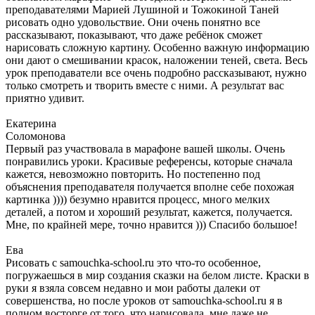
преподавателями Марией Лушиной и Тожокиной Таней
рисовать одно удовольствие. Они очень понятно все
рассказывают, показывают, что даже ребёнок сможет
нарисовать сложную картину. Особенно важную информацию
они дают о смешивании красок, наложении теней, света. Весь
урок преподаватели все очень подробно рассказывают, нужно
только смотреть и творить вместе с ними. А результат вас
приятно удивит.
Екатерина
Соломонова
Первый раз участвовала в марафоне вашей школы. Очень
понравились уроки. Красивые референсы, которые сначала
кажется, невозможно повторить. Но постепенно под
объяснения преподавателя получается вполне себе похожая
картинка )))) безумно нравится процесс, много мелких
деталей, а потом и хороший результат, кажется, получается.
Мне, по крайней мере, точно нравится ))) Спасибо большое!
Ева
Рисовать с samouchka-school.ru это что-то особенное,
погружаешься в мир создания сказки на белом листе. Краски в
руки я взяла совсем недавно и мои работы далеки от
совершенства, но после уроков от samouchka-school.ru я в
полном восторге от того, что нарисовала, мне даже не