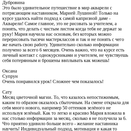
Дубровина
Это было удивительное путешествие в мир акварели с
потрясающим наставником, Марией Лушиной! Только на
курсе удалось найти подход к самой капризной даме -
Акварели! Самое главное, это не рисовать за учителем, а
понять, что делать с чистым листом когда тебя не держат за
руку! Мария научила нас основам, без которых можно
перерисовать тысячи мастерклассов и так и не понять с чего
же начать свою работу. Удивительно сколько информации
получено за всего 6 месяцев. Очень важно, что на курсе есть
личный контакт с однокурсниками и учителем, не чувствуешь
себя потерянным и брошены ввплывать как можешь!
Оксана
Супрун
Очень понравился урок! Сложнее чем показалось!
Сату
Месяц цветочной магии. То, что казалось непостижимым,
каким то образом оказалось сбыточным. На смене открыла для
себя много нового, например 50 оттенков зелёного не
используя зелёный. Как то легко и красиво Мария вложила в
нас столько информации за месяц, сколько я не получила за 6.
Что приятно удивило больше всего - желание наставника
научить! Индивидуальный подход, мотивация и какая то