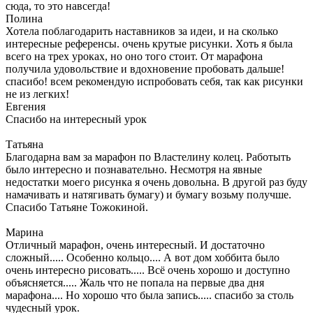
сюда, то это навсегда!
Полина
Хотела поблагодарить наставников за идеи, и на сколько
интересные референсы. очень крутые рисунки. Хоть я была
всего на трех уроках, но оно того стоит. От марафона
получила удовольствие и вдохновение пробовать дальше!
спасибо! всем рекомендую испробовать себя, так как рисунки
не из легких!
Евгения
Спасибо на интересный урок
Татьяна
Благодарна вам за марафон по Властелину колец. Работыть
было интересно и познавательно. Несмотря на явные
недостатки моего рисунка я очень довольна. В другой раз буду
намачивать и натягивать бумагу) и бумагу возьму получше.
Спасибо Татьяне Тожокиной.
Марина
Отличный марафон, очень интересный. И достаточно
сложный..... Особенно кольцо.... А вот дом хоббита было
очень интересно рисовать..... Всё очень хорошо и доступно
объясняется..... Жаль что не попала на первые два дня
марафона.... Но хорошо что была запись..... спасибо за столь
чудесный урок.