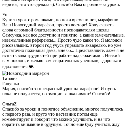
верится, что это сделала я). Спасибо Вам огромное за уроки.
Yulia
Купила урок с ромашками, но пока времени нет, марафоню...
Ваш Новогодний марафон, просто восторг! Хочу сказать
слова огромной благодарности преподавателям школы
Самоучка, как все доступно и понятно, а какие замечательные,
незамыленные референсы... Просто чудо какое то. Я молодой
рисовальщик, второй год учусь управлять акварелью, но уже
достаточно пожившая дама, мне 65... Представляете, даже я не
испытывала трудностей при работе над сюжетами... Низкий
вам поклон, и желаю вам старательных учеников, здоровья и
вдохновения ❤️.
Татьяна
Галушко
Мария, спасибо за прекрасный урок на марафоне! И пусть
пока не получается, но эмоции зашкаливают! Спасибо!
ОльгаZ
Спасибо за уроки и понятное объяснение, многое получилось
с первого раза, и круто что наставник потом еще
комментирует и говорит что можно улучшить, и на что
обратить внимание в будущем. Точно еще буду учиться, жду