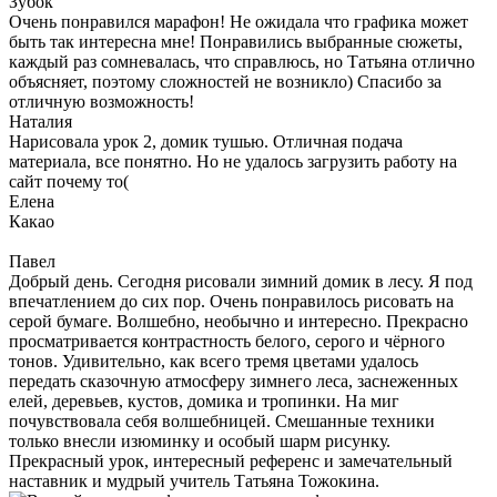
Зубок
Очень понравился марафон! Не ожидала что графика может
быть так интересна мне! Понравились выбранные сюжеты,
каждый раз сомневалась, что справлюсь, но Татьяна отлично
объясняет, поэтому сложностей не возникло) Спасибо за
отличную возможность!
Наталия
Нарисовала урок 2, домик тушью. Отличная подача
материала, все понятно. Но не удалось загрузить работу на
сайт почему то(
Елена
Какао
Павел
Добрый день. Сегодня рисовали зимний домик в лесу. Я под
впечатлением до сих пор. Очень понравилось рисовать на
серой бумаге. Волшебно, необычно и интересно. Прекрасно
просматривается контрастность белого, серого и чёрного
тонов. Удивительно, как всего тремя цветами удалось
передать сказочную атмосферу зимнего леса, заснеженных
елей, деревьев, кустов, домика и тропинки. На миг
почувствовала себя волшебницей. Смешанные техники
только внесли изюминку и особый шарм рисунку.
Прекрасный урок, интересный референс и замечательный
наставник и мудрый учитель Татьяна Тожокина.