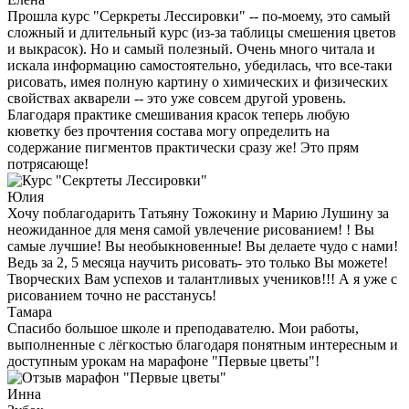
Прошла курс "Серкреты Лессировки" -- по-моему, это самый
сложный и длительный курс (из-за таблицы смешения цветов
и выкрасок). Но и самый полезный. Очень много читала и
искала информацию самостоятельно, убедилась, что все-таки
рисовать, имея полную картину о химических и физических
свойствах акварели -- это уже совсем другой уровень.
Благодаря практике смешивания красок теперь любую
кюветку без прочтения состава могу определить на
содержание пигментов практически сразу же! Это прям
потрясающе!
Юлия
Хочу поблагодарить Татьяну Тожокину и Марию Лушину за
неожиданное для меня самой увлечение рисованием! ! Вы
самые лучшие! Вы необыкновенные! Вы делаете чудо с нами!
Ведь за 2, 5 месяца научить рисовать- это только Вы можете!
Творческих Вам успехов и талантливых учеников!!! А я уже с
рисованием точно не расстанусь!
Тамара
Спасибо большое школе и преподавателю. Мои работы,
выполненные с лёгкостью благодаря понятным интересным и
доступным урокам на марафоне "Первые цветы"!
Инна