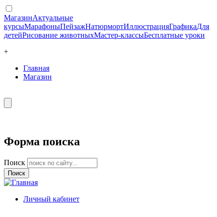
Магазин
Актуальные
курсы
Марафоны
Пейзаж
Натюрморт
Иллюстрация
Графика
Для
детей
Рисование животных
Мастер-классы
Бесплатные уроки
+
Главная
Магазин
Форма поиска
Поиск
Личный кабинет