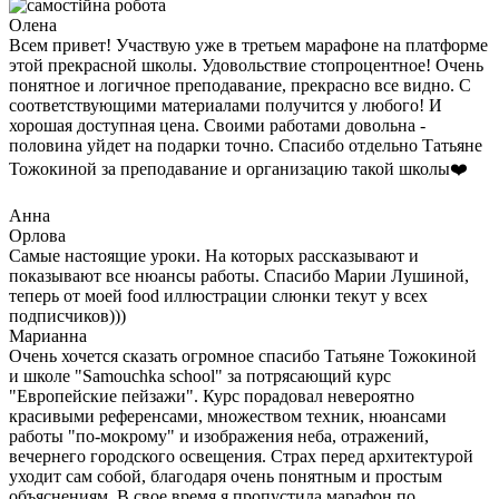
Олена
Всем привет! Участвую уже в третьем марафоне на платформе
этой прекрасной школы. Удовольствие стопроцентное! Очень
понятное и логичное преподавание, прекрасно все видно. С
соответствующими материалами получится у любого! И
хорошая доступная цена. Своими работами довольна -
половина уйдет на подарки точно. Спасибо отдельно Татьяне
Тожокиной за преподавание и организацию такой школы❤️
Анна
Орлова
Самые настоящие уроки. На которых рассказывают и
показывают все нюансы работы. Спасибо Марии Лушиной,
теперь от моей food иллюстрации слюнки текут у всех
подписчиков)))
Марианна
Очень хочется сказать огромное спасибо Татьяне Тожокиной
и школе "Samouchka school" за потрясающий курс
"Европейские пейзажи". Курс порадовал невероятно
красивыми референсами, множеством техник, нюансами
работы "по-мокрому" и изображения неба, отражений,
вечернего городского освещения. Страх перед архитектурой
уходит сам собой, благодаря очень понятным и простым
объяснениям. В свое время я пропустила марафон по