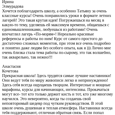
Ирина
Элмурадова
Хочется поблагодарить школу, а особенно Татьяну за очень
классные курсы! Очень понравились уроки в формате летних
лагерей! Это такая крутая идея! Погружаешься на месяц в
какую-то тему, уделяешь ей максимум времени, общаешься с
единомышленниками, любуешься из работами! Очень
впечатлил лагерь «По-морям»! Нереально красивые
референсы и работы по ним! Курс от самого простого до
достаточно сложных моментов, при этом все очень подробно
и понятно даже людям без особого опыта, как я ))) Лично мне
очень близка стала тема работы по-сырому, это так волшебно,
так акварельно, так нежно!!!
Анастасия
Кочетова
Прекрасная школа! Здесь трудятся самые лучшие наставники!
Они ведут тебя по миру живописи легко и непринужденно!
Здесь себя всегда ощущаешь творцом. Интересные и мощные
марафоны, курсы для начинающих, интенсивы. Прокачаться
могут все- тот кто только держит кисть и тот, кто уже многому
научился. Это невероятно, когда ты создаешь свой
неповторимый шедевр под чутким руководством. В этой
школе очень душевная и теплая атмосфера. Наставники всегда
тебя поддерживают, отличная обратная связь. Если попал