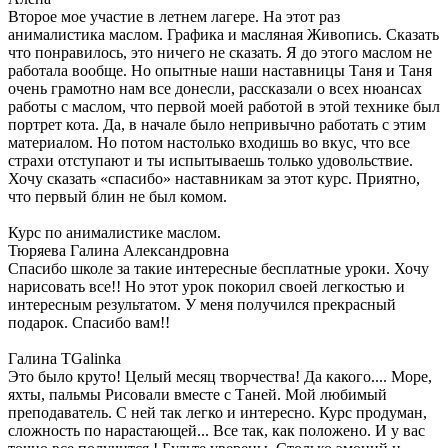
Второе мое участие в летнем лагере. На этот раз
анималистика маслом. Графика и масляная Живопись. Сказать
что понравилось, это ничего не сказать. Я до этого маслом не
работала вообще. Но опытные наши наставницы Таня и Таня
очень грамотно нам все донесли, рассказали о всех нюансах
работы с маслом, что первой моей работой в этой технике был
портрет кота. Да, в начале было непривычно работать с этим
материалом. Но потом настолько входишь во вкус, что все
страхи отступают и ты испытываешь только удовольствие.
Хочу сказать «спасибо» наставникам за этот курс. Приятно,
что первый блин не был комом.
Курс по анималистике маслом.
Тюряева Галина Александровна
Спасибо школе за такие интересные бесплатные уроки. Хочу
нарисовать все!! Но этот урок покорил своей легкостью и
интересным результатом. У меня получился прекрасный
подарок. Спасибо вам!!
Галина TGalinka
Это было круто! Целый месяц творчества! Да какого.... Море,
яхты, пальмы Рисовали вместе с Таней. Мой любимый
преподаватель. С ней так легко и интересно. Курс продуман,
сложность по нарастающей... Все так, как положено. И у вас