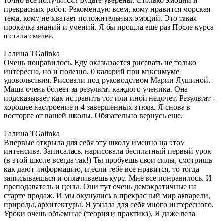
точно все получится.! Будьте уверены. Столько эмоций и
прекрасных работ. Рекомендую всем, кому нравится морская
тема, кому не хватает положительных эмоций. Это такая
прокачка знаний и умений. Я бы прошла еще раз После курса
я стала смелее.
Галина TGalinka
Очень понравилось. Еду оказывается рисовать не только
интересно, но и полезно. 0 калорий при максимуме
удовольствия. Рисовали под руководством Марии Лушиной.
Маша очень болеет за результат каждого ученика. Она
подсказывает как исправить тот или иной недочет. Результат -
хорошее настроение и 4 завершенных этюда. Я снова в
восторге от вашей школы. Обязательно вернусь еще.
Галина TGalinka
Впервые открыла для себя эту школу именно на этом
интенсиве. Записалась, нарисовала бесплатный первый урок
(в этой школе всегда так!) Ты пробуешь свои силы, смотришь
как дают информацию, и если тебе все нравится, то тогда
записываешься и оплачиваешь курс. Мне все понравилось. И
преподаватель и цены. Они тут очень демократичные на
старте продаж. И мы окунулись в прекрасный мир акварели,
природы, архитектуры. Я узнала для себя много интересного.
Уроки очень объемные (теория и практика), Я даже вела