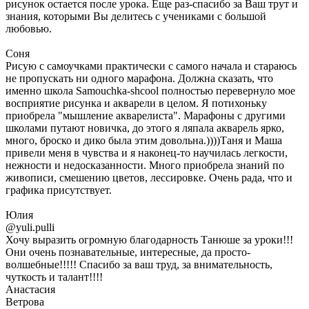
рисунок остается после урока. Еще раз-спасибо за Ваш трут и
знания, которыми Вы делитесь с учениками с большой
любовью.
Соня
Рисую с самоучками практически с самого начала и стараюсь
не пропускать ни одного марафона. Должна сказать, что
именно школа Samouchka-shcool полностью перевернуло мое
восприятие рисунка и акварели в целом. Я потихоньку
приобрела "мышление акварелиста". Марафоны с другими
школами путают новичка, до этого я ляпала акварель ярко,
много, броско и дико была этим довольна.))))Таня и Маша
привели меня в чувства и я наконец-то научилась легкости,
нежности и недосказанности. Много приобрела знаний по
живописи, смешению цветов, лессировке. Очень рада, что и
графика присутствует.
Юлия
@yuli.pulli
Хочу выразить огромную благодарность Танюше за уроки!!!
Они очень познавательные, интересные, да просто-
волшебные!!!!! Спасибо за ваш труд, за внимательность,
чуткость и талант!!!!
Анастасия
Ветрова