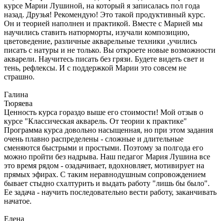
курсе Марии Лушиной, на который я записалась пол года
назад. Друзья! Рекомендую! Это такой продуктивный курс.
Он и теорией наполнен и практикой. Вместе с Марией мы
научились ставить натюрморты, изучали композицию,
цветоведение, различные акварельные техники ,учились
писать с натуры и не только. Вы откроете новые возможности
акварели. Научитесь писать без грязи. Будете видеть свет и
тень, рефлексы. И с поддержкой Марии это совсем не
страшно.
Галина
Тюряева
Ценность курса гораздо выше его стоимости! Мой отзыв о
курсе "Классическая акварель. От теории к практике"
Программа курса довольно насыщенная, но при этом задания
очень плавно распределены - сложные и длительные
сменяются быстрыми и простыми. Поэтому за полгода его
можно пройти без надрыва. Наш педагог Мария Лушина все
это время рядом - озадачивает, вдохновляет, мотивирует на
прямых эфирах. С таким неравнодушным сопровождением
бывает стыдно схалтурить и выдать работу "лишь бы было".
Ее задача - научить последовательно вести работу, заканчивать
начатое.
Елена