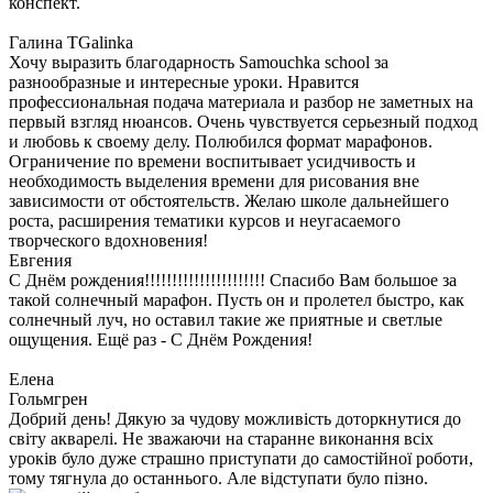
конспект.
Галина TGalinka
Хочу выразить благодарность Samouchka school за
разнообразные и интересные уроки. Нравится
профессиональная подача материала и разбор не заметных на
первый взгляд нюансов. Очень чувствуется серьезный подход
и любовь к своему делу. Полюбился формат марафонов.
Ограничение по времени воспитывает усидчивость и
необходимость выделения времени для рисования вне
зависимости от обстоятельств. Желаю школе дальнейшего
роста, расширения тематики курсов и неугасаемого
творческого вдохновения!
Евгения
С Днём рождения!!!!!!!!!!!!!!!!!!!!!! Спасибо Вам большое за
такой солнечный марафон. Пусть он и пролетел быстро, как
солнечный луч, но оставил такие же приятные и светлые
ощущения. Ещё раз - С Днём Рождения!
Елена
Гольмгрен
Добрий день! Дякую за чудову можливість доторкнутися до
світу акварелі. Не зважаючи на старанне виконання всіх
уроків було дуже страшно приступати до самостійної роботи,
тому тягнула до останнього. Але відступати було пізно.