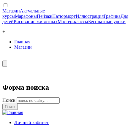
Магазин
Актуальные
курсы
Марафоны
Пейзаж
Натюрморт
Иллюстрация
Графика
Для
детей
Рисование животных
Мастер-классы
Бесплатные уроки
+
Главная
Магазин
Форма поиска
Поиск
Личный кабинет