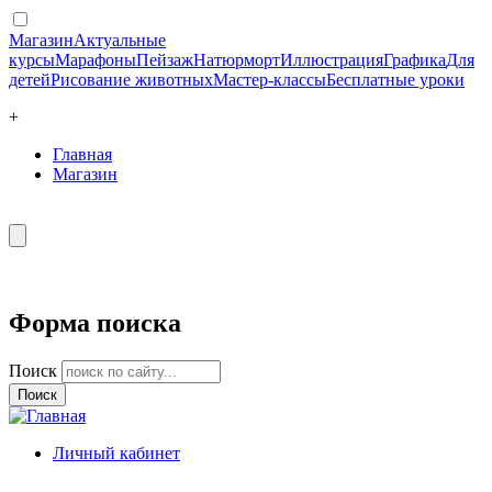
Магазин
Актуальные
курсы
Марафоны
Пейзаж
Натюрморт
Иллюстрация
Графика
Для
детей
Рисование животных
Мастер-классы
Бесплатные уроки
+
Главная
Магазин
Форма поиска
Поиск
Личный кабинет