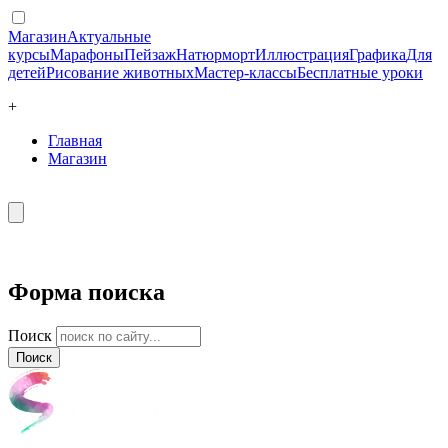
Магазин
Актуальные
курсы
Марафоны
Пейзаж
Натюрморт
Иллюстрация
Графика
Для
детей
Рисование животных
Мастер-классы
Бесплатные уроки
+
Главная
Магазин
Форма поиска
Поиск