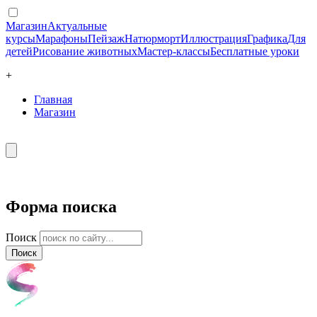
Магазин
Актуальные
курсы
Марафоны
Пейзаж
Натюрморт
Иллюстрация
Графика
Для
детей
Рисование животных
Мастер-классы
Бесплатные уроки
+
Главная
Магазин
Форма поиска
Поиск