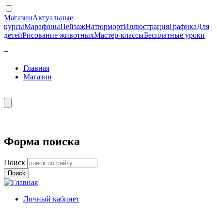
Магазин
Актуальные
курсы
Марафоны
Пейзаж
Натюрморт
Иллюстрация
Графика
Для
детей
Рисование животных
Мастер-классы
Бесплатные уроки
+
Главная
Магазин
Форма поиска
Поиск
Личный кабинет