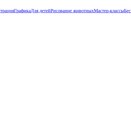
трация
Графика
Для детей
Рисование животных
Мастер-классы
Бес