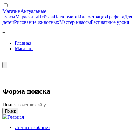
Магазин
Актуальные
курсы
Марафоны
Пейзаж
Натюрморт
Иллюстрация
Графика
Для
детей
Рисование животных
Мастер-классы
Бесплатные уроки
+
Главная
Магазин
Форма поиска
Поиск
Личный кабинет