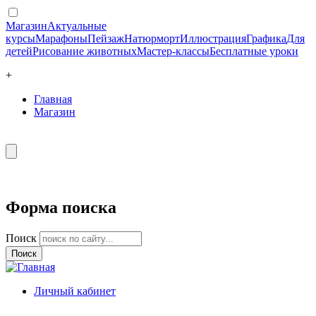
Магазин
Актуальные
курсы
Марафоны
Пейзаж
Натюрморт
Иллюстрация
Графика
Для
детей
Рисование животных
Мастер-классы
Бесплатные уроки
+
Главная
Магазин
Форма поиска
Поиск
Личный кабинет