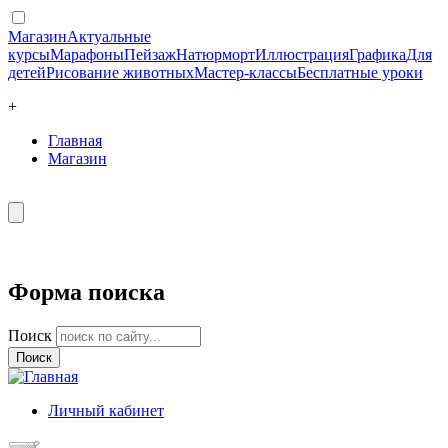
Магазин
Актуальные
курсы
Марафоны
Пейзаж
Натюрморт
Иллюстрация
Графика
Для
детей
Рисование животных
Мастер-классы
Бесплатные уроки
+
Главная
Магазин
Форма поиска
Поиск
Личный кабинет