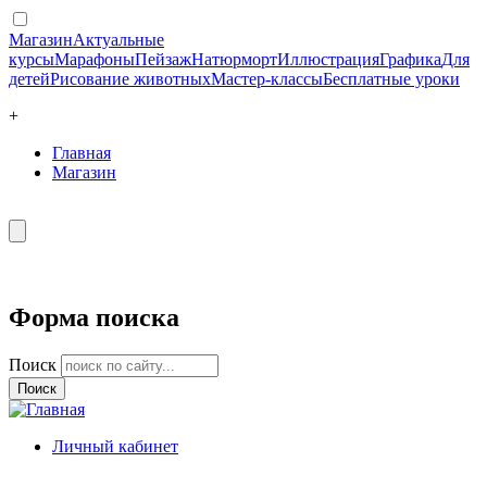
Магазин
Актуальные
курсы
Марафоны
Пейзаж
Натюрморт
Иллюстрация
Графика
Для
детей
Рисование животных
Мастер-классы
Бесплатные уроки
+
Главная
Магазин
Форма поиска
Поиск
Личный кабинет