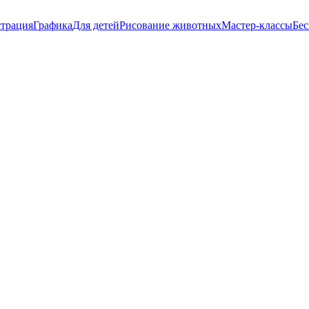
трация
Графика
Для детей
Рисование животных
Мастер-классы
Бес