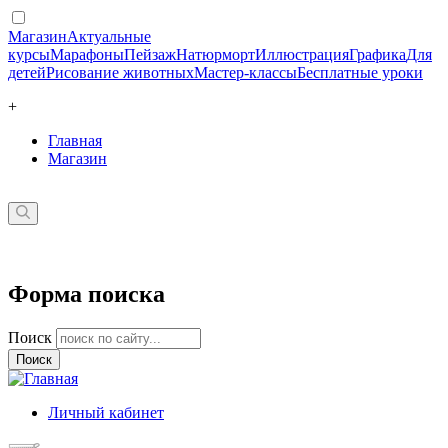
Магазин
Актуальные
курсы
Марафоны
Пейзаж
Натюрморт
Иллюстрация
Графика
Для
детей
Рисование животных
Мастер-классы
Бесплатные уроки
+
Главная
Магазин
Форма поиска
Поиск
Личный кабинет