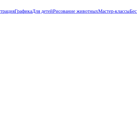
трация
Графика
Для детей
Рисование животных
Мастер-классы
Бес