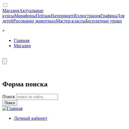
Магазин
Актуальные
курсы
Марафоны
Пейзаж
Натюрморт
Иллюстрация
Графика
Для
детей
Рисование животных
Мастер-классы
Бесплатные уроки
+
Главная
Магазин
Форма поиска
Поиск
Личный кабинет