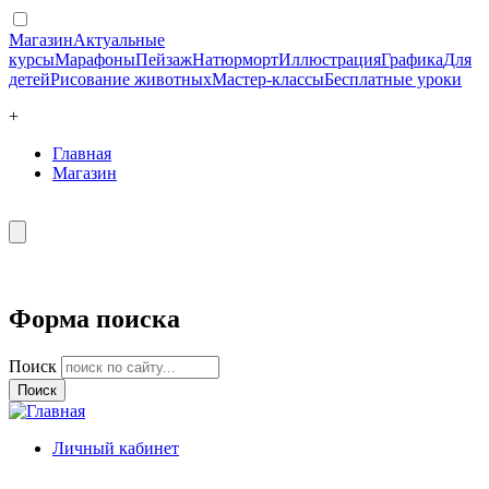
Магазин
Актуальные
курсы
Марафоны
Пейзаж
Натюрморт
Иллюстрация
Графика
Для
детей
Рисование животных
Мастер-классы
Бесплатные уроки
+
Главная
Магазин
Форма поиска
Поиск
Личный кабинет