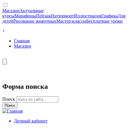
Магазин
Актуальные
курсы
Марафоны
Пейзаж
Натюрморт
Иллюстрация
Графика
Для
детей
Рисование животных
Мастер-классы
Бесплатные уроки
+
Главная
Магазин
Форма поиска
Поиск
Личный кабинет