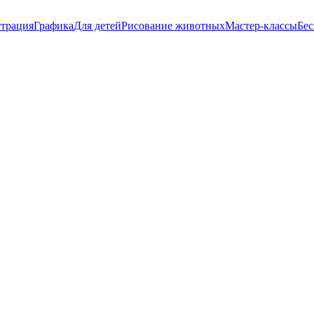
трация
Графика
Для детей
Рисование животных
Мастер-классы
Бес