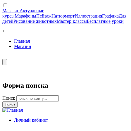
Магазин
Актуальные
курсы
Марафоны
Пейзаж
Натюрморт
Иллюстрация
Графика
Для
детей
Рисование животных
Мастер-классы
Бесплатные уроки
+
Главная
Магазин
Форма поиска
Поиск
Личный кабинет