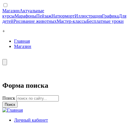
Магазин
Актуальные
курсы
Марафоны
Пейзаж
Натюрморт
Иллюстрация
Графика
Для
детей
Рисование животных
Мастер-классы
Бесплатные уроки
+
Главная
Магазин
Форма поиска
Поиск
Личный кабинет