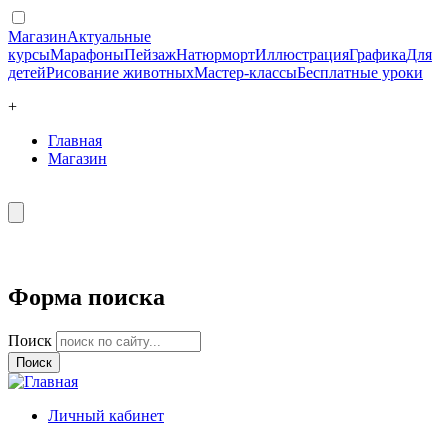
Магазин
Актуальные
курсы
Марафоны
Пейзаж
Натюрморт
Иллюстрация
Графика
Для
детей
Рисование животных
Мастер-классы
Бесплатные уроки
+
Главная
Магазин
Форма поиска
Поиск
Личный кабинет