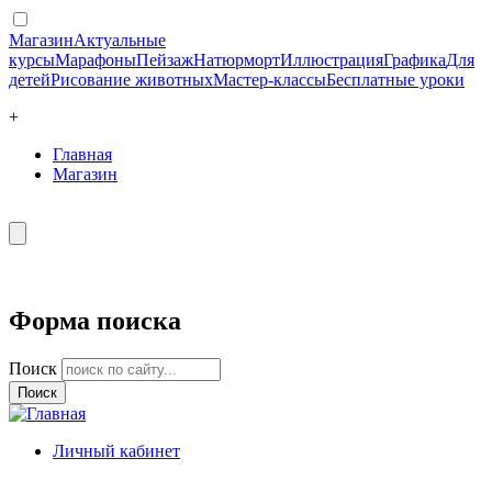
Магазин
Актуальные
курсы
Марафоны
Пейзаж
Натюрморт
Иллюстрация
Графика
Для
детей
Рисование животных
Мастер-классы
Бесплатные уроки
+
Главная
Магазин
Форма поиска
Поиск
Личный кабинет