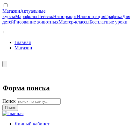
Магазин
Актуальные
курсы
Марафоны
Пейзаж
Натюрморт
Иллюстрация
Графика
Для
детей
Рисование животных
Мастер-классы
Бесплатные уроки
+
Главная
Магазин
Форма поиска
Поиск
Личный кабинет