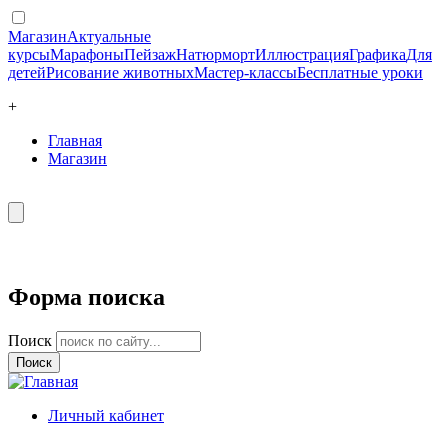
Магазин
Актуальные
курсы
Марафоны
Пейзаж
Натюрморт
Иллюстрация
Графика
Для
детей
Рисование животных
Мастер-классы
Бесплатные уроки
+
Главная
Магазин
Форма поиска
Поиск
Личный кабинет