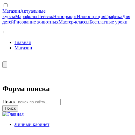
Магазин
Актуальные
курсы
Марафоны
Пейзаж
Натюрморт
Иллюстрация
Графика
Для
детей
Рисование животных
Мастер-классы
Бесплатные уроки
+
Главная
Магазин
Форма поиска
Поиск
Личный кабинет