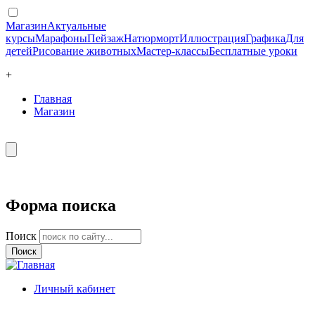
Магазин
Актуальные
курсы
Марафоны
Пейзаж
Натюрморт
Иллюстрация
Графика
Для
детей
Рисование животных
Мастер-классы
Бесплатные уроки
+
Главная
Магазин
Форма поиска
Поиск
Личный кабинет