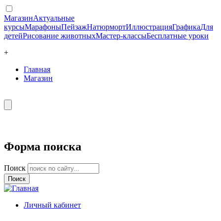
Магазин
Актуальные
курсы
Марафоны
Пейзаж
Натюрморт
Иллюстрация
Графика
Для
детей
Рисование животных
Мастер-классы
Бесплатные уроки
+
Главная
Магазин
Форма поиска
Поиск
Личный кабинет