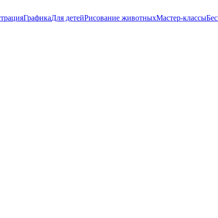
трация
Графика
Для детей
Рисование животных
Мастер-классы
Бес