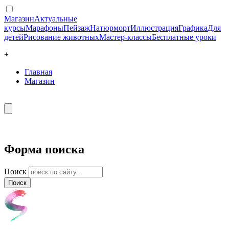
Магазин
Актуальные
курсы
Марафоны
Пейзаж
Натюрморт
Иллюстрация
Графика
Для
детей
Рисование животных
Мастер-классы
Бесплатные уроки
+
Главная
Магазин
Форма поиска
Поиск